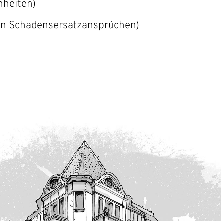
nheiten)
on Schadensersatzansprüchen)
te Partner