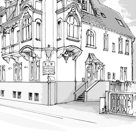
irklichung Ihrer Inter
istische
treuung