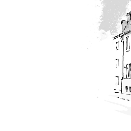
für die Verw
Individuelle jur
Beratung & Be