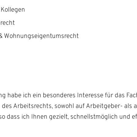
 Kollegen
srecht
en bei
t- & Wohnungseigentumsrecht
ng & Kollegen
 habe ich ein besonderes Interesse für das Fach
es Arbeitsrechts, sowohl auf Arbeitgeber- als a
o dass ich Ihnen gezielt, schnellstmöglich und e