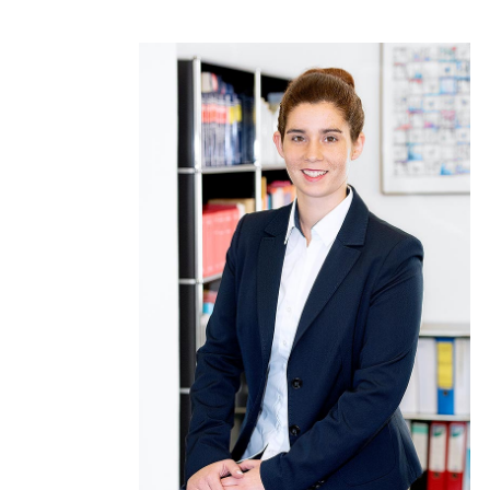
Willkommen be
Schmülling &