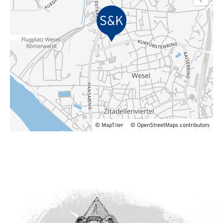
©
MapTiler
©
OpenStreetMaps
contributors